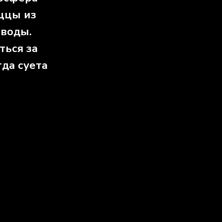
ццы из
 воды.
ться за
да суета