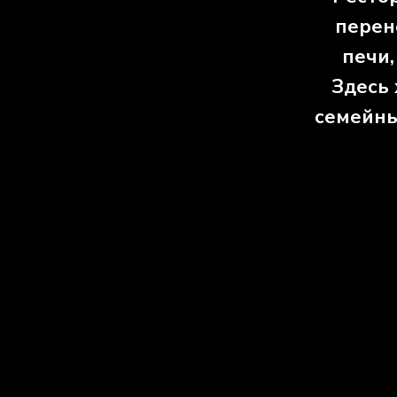
перен
печи,
Здесь 
семейны