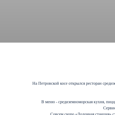
На Петровской косе открылся ресторан среди
В меню - средиземноморская кухня, пицц
Сервис
Совсем скоро «Лодочная станция» с